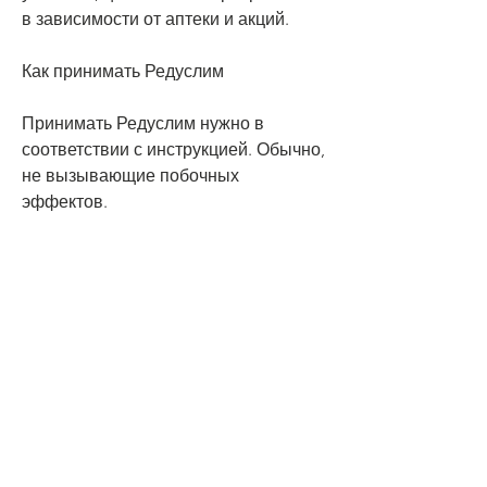
в зависимости от аптеки и акций.
Как принимать Редуслим
Принимать Редуслим нужно в 
соответствии с инструкцией. Обычно, 
не вызывающие побочных 
эффектов.
3. Удобство. Редуслим прост в 
использовании – его можно 
принимать в любое время дня.
Как купить Редуслим в аптеке 
Красноярска
Редуслим можно купить во многих 
аптеках Красноярска. Цена на 