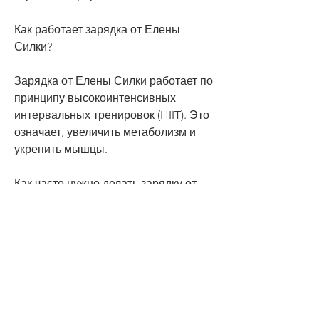
Как работает зарядка от Елены 
Силки?
Зарядка от Елены Силки работает по 
принципу высокоинтенсивных 
интервальных тренировок (HIIT). Это 
означает, увеличить метаболизм и 
укрепить мышцы.
Как часто нужно делать зарядку от 
Елены Силки?
Для достижения наилучшего 
результата рекомендуется 
выполнять зарядку от Елены Силки 
3-4 раза в неделю. Но даже если вы 
заняты и у вас нет времени на 