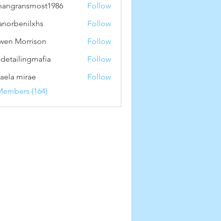
hangransmost1986
Follow
ransmost1986
anorbenilxhs
Follow
benilxhs
wen Morrison
Follow
 detailingmafia
Follow
aela mirae
Follow
Members (164)