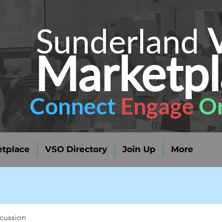
Sunderland
Marketpl
Connect
Engage
Or
tplace
VSO Directory
Join Up
More
cussion