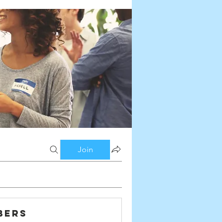
Join
bers