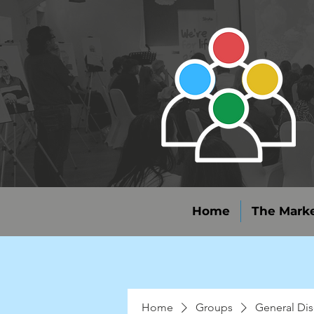
Home
The Marke
Home
Groups
General Dis