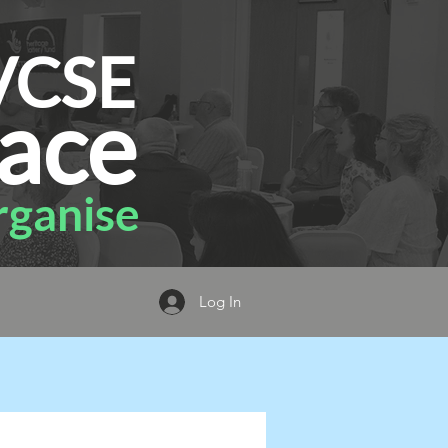
VCSE
ace
ganise
Log In