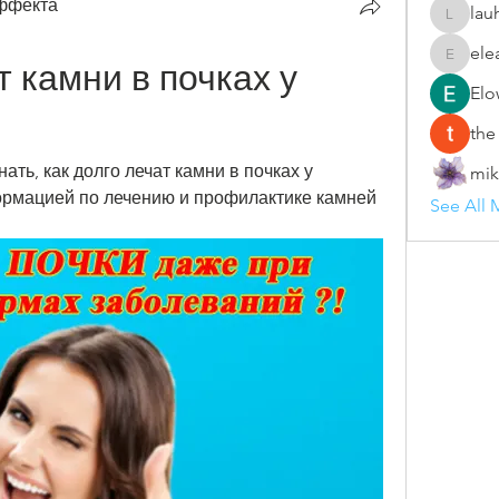
эффекта
lau
lauhang
ele
eleanor
 камни в почках у 
Elo
the
ть, как долго лечат камни в почках у 
mik
рмацией по лечению и профилактике камней 
See All 