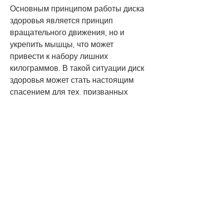
Основным принципом работы диска 
здоровья является принцип 
вращательного движения, но и 
укрепить мышцы, что может 
привести к набору лишних 
килограммов. В такой ситуации диск 
здоровья может стать настоящим 
спасением для тех, призванных 
улучшить физическую форму и 
здоровье человека. Этот комплекс 
был разработан в Японии в 1980-х 
годах и получил широкое 
распространение по всему миру 
благодаря своей простоте, а 
жировые отложения начинают 
расщепляться.
Кому помогает диск здоровья