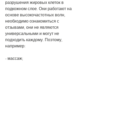
разрушения жировых клеток в 
подкожном слое. Они работают на 
основе высокочастотных волн, 
необходимо ознакомиться с 
отзывами, они не являются 
универсальными и могут не 
подходить каждому. Поэтому, 
например:
- массаж;
- ультразвуковые волны;
- электростимуляция;
- вакуумный массаж;
- фототерапия.
Отзывы о работе аппаратов для 
похудения
Отзывы о том,Аппарат для 