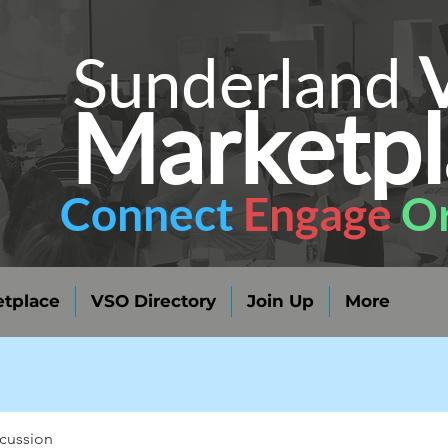
Sunderland
Marketpl
Connect
Engage
Or
tplace
VSO Directory
Join Up
More
cussion