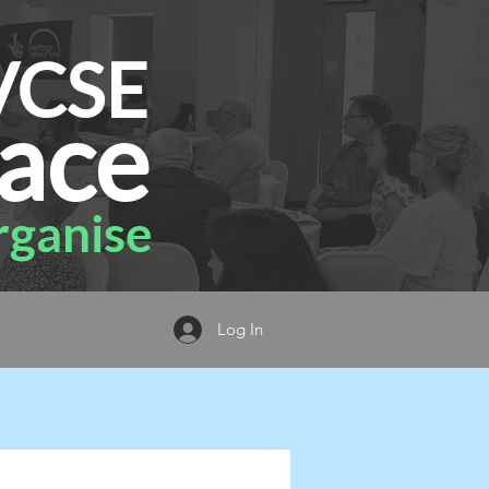
VCSE
ace
ganise
Log In