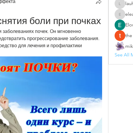
эффекта
lau
lauhang
ele
eleanor
снятия боли при почках
Elo
 заболеваниях почек. Он мгновенно 
the
едотвратить прогрессирование заболевания. 
едство для лечения и профилактики 
mik
See All 