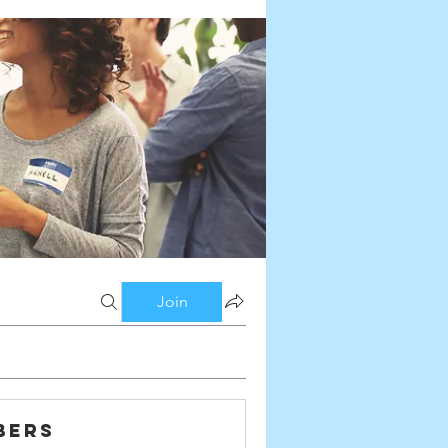
Join
bers