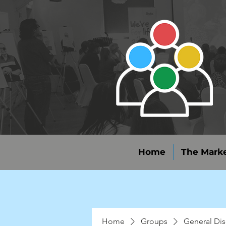
Home
The Marke
Home
Groups
General Dis