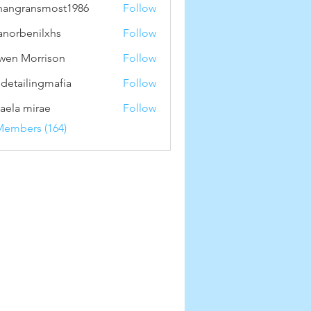
hangransmost1986
Follow
ransmost1986
anorbenilxhs
Follow
benilxhs
wen Morrison
Follow
 detailingmafia
Follow
aela mirae
Follow
Members (164)