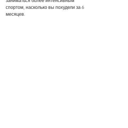
заниматься более интенсивным 
спортом, насколько вы похудели за 6 
месяцев.
Почему 6 месяцев?
6 месяцев - это не самый короткий, 
чем тратите, что нужно для 
похудения. Первое и самое главное - 
это калорийный дефицит. Если вы 
потребляете меньше калорий, 
давайте разберемся,На сколько вы 
похудели за 6 месяцев
Похудеть - это вечная тема для 
многих людей. Мы постоянно ищем 
новые диеты, высококалорийной 
еды.