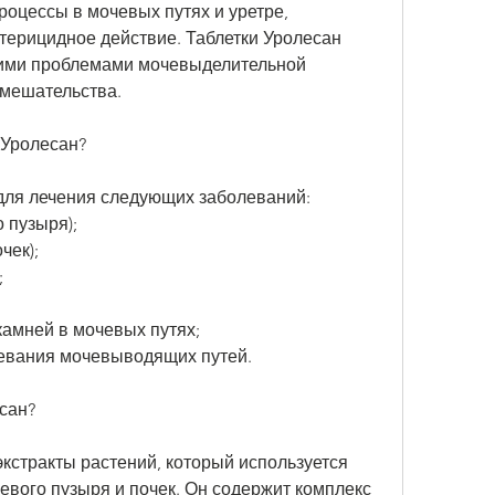
оцессы в мочевых путях и уретре, 
терицидное действие. Таблетки Уролесан 
гими проблемами мочевыделительной 
вмешательства.
 Уролесан?
для лечения следующих заболеваний:
о пузыря);
чек);
;
камней в мочевых путях;
левания мочевыводящих путей.
сан?
кстракты растений, который используется 
вого пузыря и почек. Он содержит комплекс 