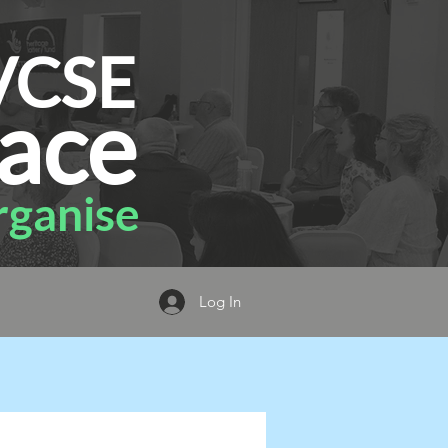
VCSE
ace
ganise
Log In