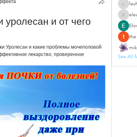
эффекта
lau
lauhang
ele
eleanor
 уролесан и от чего 
Elo
the
тки Уролесан и какие проблемы мочеполовой 
mik
фективное лекарство, проверенное 
See All 