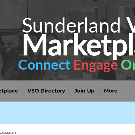
Sunderland
Marketpl
Connect
Engage
Or
tplace
VSO Directory
Join Up
More
cussion