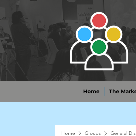
Home
The Marke
Home
Groups
General Dis