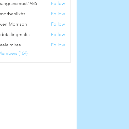
hangransmost1986
Follow
ransmost1986
anorbenilxhs
Follow
benilxhs
wen Morrison
Follow
 detailingmafia
Follow
aela mirae
Follow
Members (164)