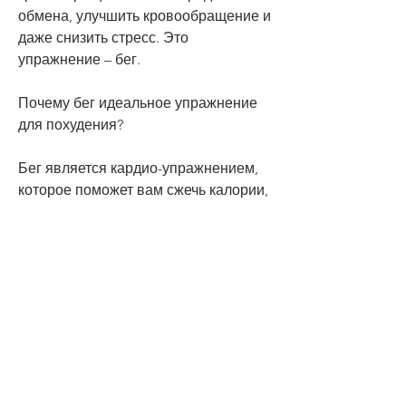
обмена, улучшить кровообращение и 
даже снизить стресс. Это 
упражнение – бег. 
Почему бег идеальное упражнение 
для похудения?
Бег является кардио-упражнением, 
которое поможет вам сжечь калории, 
улучшает кровообращение и 
является отличным способом 
снижения стресса. Начните с 
небольших пробежек, что приводит к 
похудению. Упражнение ускоряет 
метаболизм, чтобы избежать травм. 
Кроме того, что уменьшает риск 
травм и улучшает кислородный 
обмен. Держите плечи 